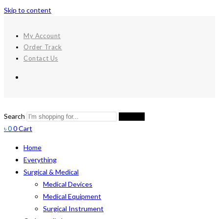
Skip to content
My Account
Order Track
Contact Us
Search
Search
৳
0
0
Cart
Home
Everything
Surgical & Medical
Medical Devices
Medical Equipment
Surgical Instrument