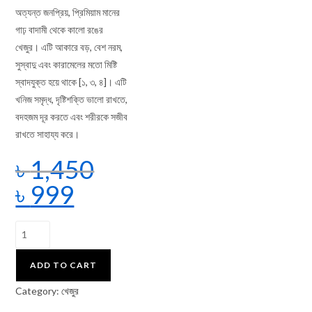
অত্যন্ত জনপ্রিয়, প্রিমিয়াম মানের
গাঢ় বাদামী থেকে কালো রঙের
খেজুর। এটি আকারে বড়, বেশ নরম,
সুস্বাদু এবং কারামেলের মতো মিষ্টি
স্বাদযুক্ত হয়ে থাকে [১, ৩, ৪]। এটি
খনিজ সমৃদ্ধ, দৃষ্টিশক্তি ভালো রাখতে,
বদহজম দূর করতে এবং শরীরকে সজীব
রাখতে সাহায্য করে।
৳
1,450
৳
999
ADD TO CART
Category:
খেজুর