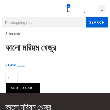
0
Surgical & Med
Orthopedic Items
Beauty Prod
SEARCH
Selected:
কালো মরিয়ম খেজুর
৳
1,450
৳
999
ADD TO CART
কালো মরিয়ম খেজুর