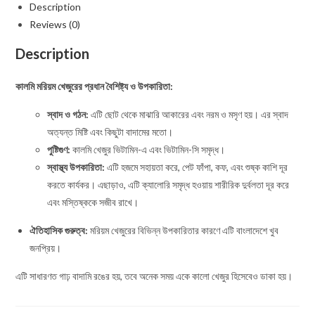
Description
Reviews (0)
Description
কালমি মরিয়ম খেজুরের প্রধান বৈশিষ্ট্য ও উপকারিতা:
স্বাদ ও গঠন:
এটি ছোট থেকে মাঝারি আকারের এবং নরম ও মসৃণ হয়। এর স্বাদ
অত্যন্ত মিষ্টি এবং কিছুটা বাদামের মতো।
পুষ্টিগুণ:
কালমি খেজুর ভিটামিন-এ এবং ভিটামিন-সি সমৃদ্ধ।
স্বাস্থ্য উপকারিতা:
এটি হজমে সহায়তা করে, পেট ফাঁপা, কফ, এবং শুষ্ক কাশি দূর
করতে কার্যকর। এছাড়াও, এটি ক্যালোরি সমৃদ্ধ হওয়ায় শারীরিক দুর্বলতা দূর করে
এবং মস্তিষ্ককে সজীব রাখে।
ঐতিহাসিক গুরুত্ব:
মরিয়ম খেজুরের বিভিন্ন উপকারিতার কারণে এটি বাংলাদেশে খুব
জনপ্রিয়।
এটি সাধারণত গাঢ় বাদামি রঙের হয়, তবে অনেক সময় একে কালো খেজুর হিসেবেও ডাকা হয়।