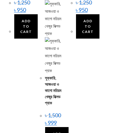
৳
1,250
৳
1,250
৳
950
৳
950
ADD
ADD
TO
TO
CART
CART
সুক্কারি,
আজওয়া ও
কালো মরিয়ম
খেজুর মিক্সড
প্যাক
৳
1,500
৳
999