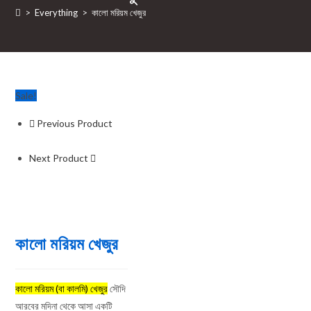
>
Everything
>
কালো মরিয়ম খেজুর
Sale!
Previous Product
Next Product
কালো মরিয়ম খেজুর
কালো মরিয়ম (বা কালমি) খেজুর
সৌদি
আরবের মদিনা থেকে আসা একটি