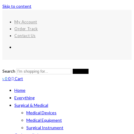
Skip to content
My Account
Order Track
Contact Us
Search
Search
৳
0
0
Cart
Home
Everything
Surgical & Medical
Medical Devices
Medical Equipment
Surgical Instrument