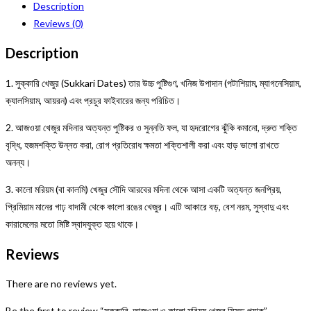
Description
Reviews (0)
Description
1. সুক্কারি খেজুর (Sukkari Dates) তার উচ্চ পুষ্টিগুণ, খনিজ উপাদান (পটাশিয়াম, ম্যাগনেসিয়াম,
ক্যালসিয়াম, আয়রন) এবং প্রচুর ফাইবারের জন্য পরিচিত।
2. আজওয়া খেজুর মদিনার অত্যন্ত পুষ্টিকর ও সুন্নতি ফল, যা হৃদরোগের ঝুঁকি কমানো, দ্রুত শক্তি
বৃদ্ধি, হজমশক্তি উন্নত করা, রোগ প্রতিরোধ ক্ষমতা শক্তিশালী করা এবং হাড় ভালো রাখতে
অনন্য।
3. কালো মরিয়ম (বা কালমি) খেজুর সৌদি আরবের মদিনা থেকে আসা একটি অত্যন্ত জনপ্রিয়,
প্রিমিয়াম মানের গাঢ় বাদামী থেকে কালো রঙের খেজুর। এটি আকারে বড়, বেশ নরম, সুস্বাদু এবং
কারামেলের মতো মিষ্টি স্বাদযুক্ত হয়ে থাকে।
Reviews
There are no reviews yet.
Be the first to review “সুক্কারি, আজওয়া ও কালো মরিয়ম খেজুর মিক্সড প্যাক”