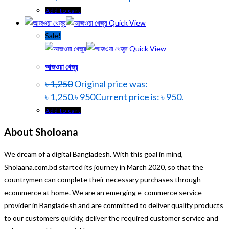
Add to cart
Quick View
Sale!
Quick View
আজওয়া খেজুর
৳
1,250
Original price was:
৳ 1,250.
৳
950
Current price is: ৳ 950.
Add to cart
About Sholoana
We dream of a digital Bangladesh. With this goal in mind,
Sholaana.com.bd started its journey in March 2020, so that the
countrymen can complete their necessary purchases through
ecommerce at home. We are an emerging e-commerce service
provider in Bangladesh and are committed to deliver quality products
to our customers quickly, deliver the required customer service and