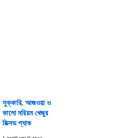
সুক্কারি, আজওয়া ও
কালো মরিয়ম খেজুর
মিক্সড প্যাক
1. সুক্কারি খেজুর (Sukkari