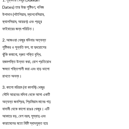
Dates) তার উচ্চ পুষ্টিগুণ, খনিজ
উপাদান (পটাশিয়াম, ম্যাগনেসিয়াম,
ক্যালসিয়াম, আয়রন) এবং প্রচুর
ফাইবারের জন্য পরিচিত।
2. আজওয়া খেজুর মদিনার অত্যন্ত
পুষ্টিকর ও সুন্নতি ফল, যা হৃদরোগের
ঝুঁকি কমানো, দ্রুত শক্তি বৃদ্ধি,
হজমশক্তি উন্নত করা, রোগ প্রতিরোধ
ক্ষমতা শক্তিশালী করা এবং হাড় ভালো
রাখতে অনন্য।
3. কালো মরিয়ম (বা কালমি) খেজুর
সৌদি আরবের মদিনা থেকে আসা একটি
অত্যন্ত জনপ্রিয়, প্রিমিয়াম মানের গাঢ়
বাদামী থেকে কালো রঙের খেজুর। এটি
আকারে বড়, বেশ নরম, সুস্বাদু এবং
কারামেলের মতো মিষ্টি স্বাদযুক্ত হয়ে